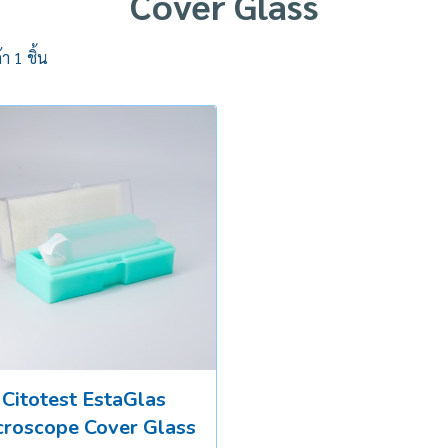
Cover Glass
า 1 ชิ้น
Citotest EstaGlas
croscope Cover Glass