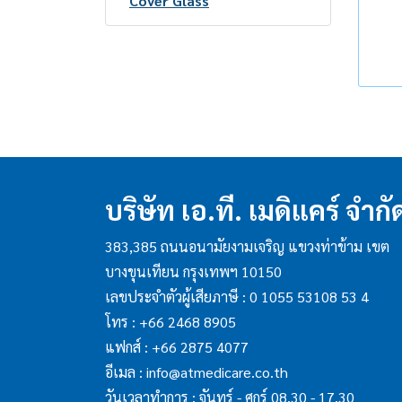
ESR Sodium Citrate Tube
HIV Test
Cover Glass
Needle And Accessories
Tropical Disease Test
Microscope Slide
Gastrointestinal Disease
Centrifuge Tube
Test
Test Tube
Tumor Marker
Tube Stopper
Drugs of Abuse
Pasteur Pipette
Sample Cup
บริษัท เอ.ที. เมดิแคร์ จำกั
Petri Dish
Loop
383,385 ถนนอนามัยงามเจริญ แขวงท่าข้าม เขต
บางขุนเทียน กรุงเทพฯ 10150
Cryotube
เลขประจำตัวผู้เสียภาษี : 0 1055 53108 53 4
Staining
โทร :
+66 2468 8905
Stainless Rack
แฟกส์ :
+66 2875 4077
Specimen Container
อีเมล :
info@atmedicare.co.th
Other Supplies
30ml Container
วันเวลาทำการ : จันทร์ - ศุกร์ 08.30 - 17.30