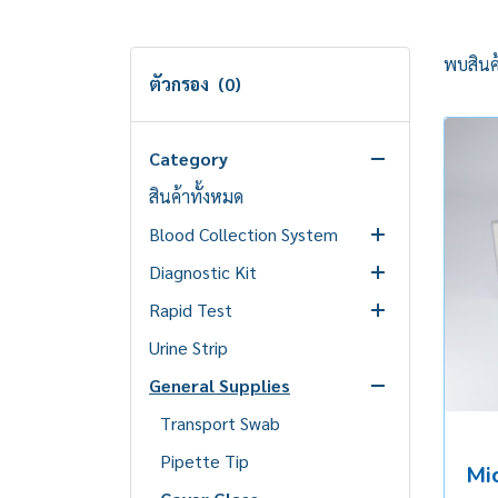
พบสินค้
ตัวกรอง
(0)
Category
สินค้าทั้งหมด
Blood Collection System
Diagnostic Kit
EDTA Tube
Rapid Test
Glucose Tube
Blood Grouping Antisera
Urine Strip
Serum Clot Activator Tube
Latex Test
Fertility Test
General Supplies
Heparin Tube
Latex Test Kit
Hepatitis Virus Test
Sodium Citrate Tube
Reagent Kit
Respiratory Disease Test
Transport Swab
Gel&Clot Activator Tube
STD Test
Pipette Tip
Mi