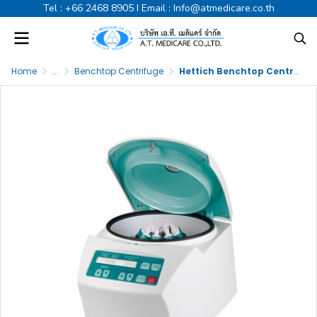
Tel :
+66 2468 8905
I Email :
Info@atmedicare.co.th
Home
...
Benchtop Centrifuge
Hettich Benchtop Centrifuge EBA200