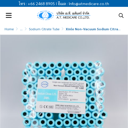
โทร
:
+66 2468 8905
I
อีเมล
:
Info@atmedicare.co.th
Home
...
Sodium Citrate Tube
Xinle Non-Vacuum Sodium Citrate 3.2% Rubber Cap 3ml