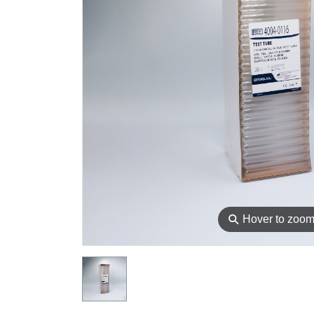
⚲
Hover to zoo