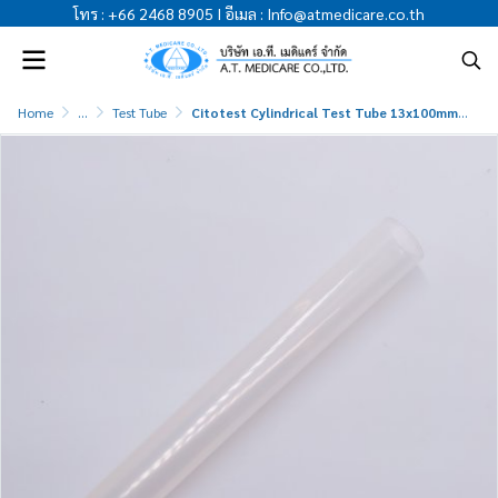
โทร
:
+66 2468 8905
I
อีเมล
:
Info@atmedicare.co.th
Home
...
Test Tube
Citotest Cylindrical Test Tube 13x100mm PP