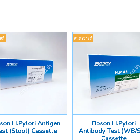
ยดี
สินค้าขายดี
son H.Pylori Antigen
Boson H.Pylori
est (Stool) Cassette
Antibody Test (WB/S
Cassette