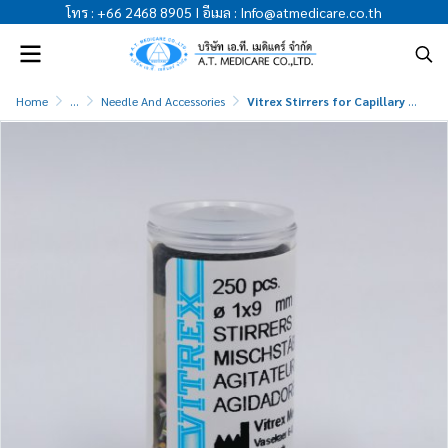
โทร
:
+66 2468 8905
I
อีเมล
:
Info@atmedicare.co.th
Home
...
Needle And Accessories
Vitrex Stirrers for Capillary Tube