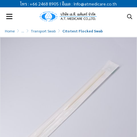
โทร
:
+66 2468 8905
I
อีเมล
:
Info@atmedicare.co.th
Home
...
Transport Swab
Citotest Flocked Swab