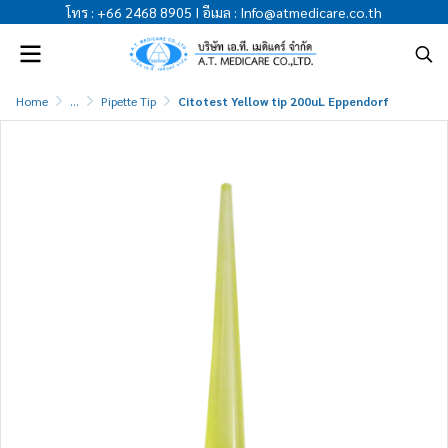
โทร
:
+66 2468 8905
I
อีเมล
:
Info@atmedicare.co.th
Home
...
Pipette Tip
Citotest Yellow tip 200uL Eppendorf