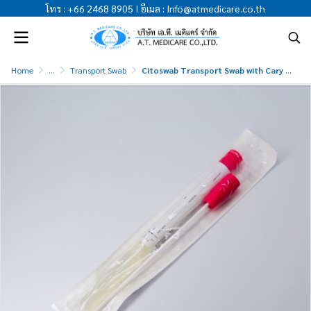
โทร
:
+66 2468 8905
I
อีเมล
:
Info@atmedicare.co.th
Home
...
Transport Swab
Citoswab Transport Swab with Cary Blair