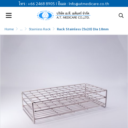
โทร
:
+66 2468 8905
I
อีเมล
:
Info@atmedicare.co.th
Home
...
Stainless Rack
Rack Stainless (5x20) Dia 18mm