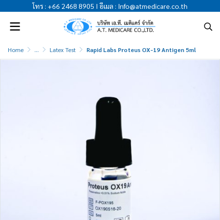
โทร
:
+66 2468 8905
I
อีเมล
:
Info@atmedicare.co.th
Home
...
Latex Test
Rapid Labs Proteus OX-19 Antigen 5ml